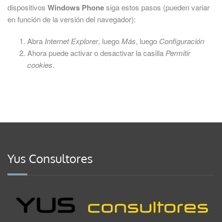
dispositivos
Windows Phone
siga estos pasos (pueden variar
en función de la versión del navegador):
Abra
Internet Explorer
, luego
Más
, luego
Configuración
Ahora puede activar o desactivar la casilla
Permitir
cookies
.
Yus Consultores